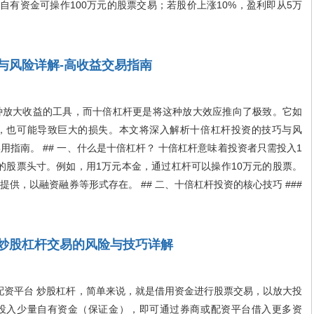
自有资金可操作100万元的股票交易；若股价上涨10%，盈利即从5万
与风险详解-高收益交易指南
放大收益的工具，而十倍杠杆更是将这种放大效应推向了极致。它如
，也可能导致巨大的损失。本文将深入解析十倍杠杆投资的技巧与风
指南。 ## 一、什么是十倍杠杆？ 十倍杠杆意味着投资者只需投入1
的股票头寸。例如，用1万元本金，通过杠杆可以操作10万元的股票。
供，以融资融券等形式存在。 ## 二、十倍杠杆投资的核心技巧 ###
炒股杠杆交易的风险与技巧详解
配资平台 炒股杠杆，简单来说，就是借用资金进行股票交易，以放大投
投入少量自有资金（保证金），即可通过券商或配资平台借入更多资