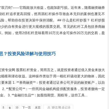
双刃剑”——它既能放大收益，也能加剧亏损。近年来，随着融资融券
助杠杆追求更高回报，然而因杠杆操作导致血本无归的案例也屡见不
险，帮助你在投资决策中保持清醒。 ## 什么是杠杆炒股？ 杠杆炒股
较少的自有资金进行更大规模的股票交易。常见的杠杆工具包括券商融
。例如，使用2倍杠杆意味着用10万元本金可操作20万元的交易，盈
思？投资风险详解与使用技巧
配资专业网 股票杠杆资金，简而言之，就是投资者通过借入资金来放大
的规模和潜在收益。这种操作类似于用一根杠杆撬动更大的物体，因此
的主要来源 1. **券商融资**：投资者通过证券公司开设的融资账户，以自
2. **配资公司**：一些民间金融机构提供配资服务，投资者缴纳一定
 3. **金融衍生品**：如股指期货、期权等，这些工具...
8
10
下一页
末页
共
10
页
91
条记录
9