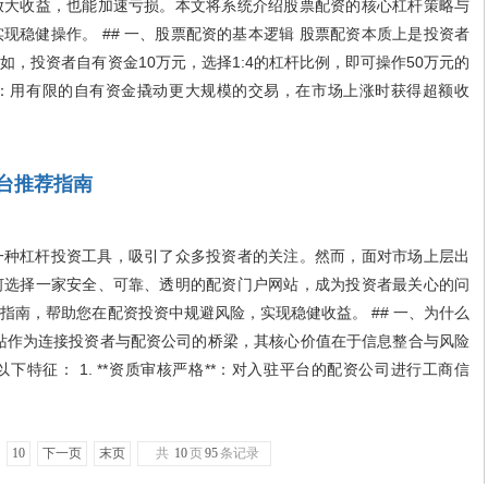
放大收益，也能加速亏损。本文将系统介绍股票配资的核心杠杆策略与
现稳健操作。 ## 一、股票配资的基本逻辑 股票配资本质上是投资者
，投资者自有资金10万元，选择1:4的杠杆比例，即可操作50万元的
：用有限的自有资金撬动更大规模的交易，在市场上涨时获得超额收
台推荐指南
种杠杆投资工具，吸引了众多投资者的关注。然而，面对市场上层出
何选择一家安全、可靠、透明的配资门户网站，成为投资者最关心的问
指南，帮助您在配资投资中规避风险，实现稳健收益。 ## 一、为什么
站作为连接投资者与配资公司的桥梁，其核心价值在于信息整合与风险
特征： 1. **资质审核严格**：对入驻平台的配资公司进行工商信
10
下一页
末页
共
10
页
95
条记录